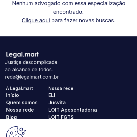
Nenhum advogado com essa especialização
encontrado.
Clique aqui
para fazer novas buscas.
Justiça descomplicada
ao alcance de todos.
rede@legalmart.com.br
A Legal.mart
Nossa rede
Início
ELI
Quem somos
Jusvita
Nossa rede
LOIT Aposentadoria
Blog
LOIT FGTS
Fale conosco
noPositivo
Pague Menos ITBI