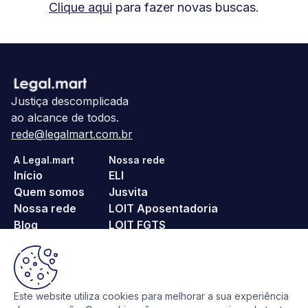
Clique aqui
para fazer novas buscas.
Justiça descomplicada
ao alcance de todos.
rede@legalmart.com.br
A Legal.mart
Nossa rede
Início
ELI
Quem somos
Jusvita
Nossa rede
LOIT Aposentadoria
Blog
LOIT FGTS
Fale conosco
noPositivo
Pague Menos ITBI
Religa
SeuProcesso
Este website utiliza cookies para melhorar a sua experiência
VoeTranquilo