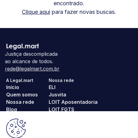
encontrado.
Clique aqui
para fazer novas buscas.
Justiça descomplicada
ao alcance de todos.
rede@legalmart.com.br
A Legal.mart
Nossa rede
Início
ELI
Quem somos
Jusvita
Nossa rede
LOIT Aposentadoria
Blog
LOIT FGTS
Fale conosco
noPositivo
Pague Menos ITBI
Religa