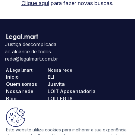
Clique aqui
para fazer novas buscas.
Justiça descomplicada
ao alcance de todos.
rede@legalmart.com.br
A Legal.mart
Nossa rede
Início
ELI
Quem somos
Jusvita
Nossa rede
LOIT Aposentadoria
Blog
LOIT FGTS
Fale conosco
noPositivo
Pague Menos ITBI
Religa
SeuProcesso
Este website utiliza cookies para melhorar a sua experiência
VoeTranquilo